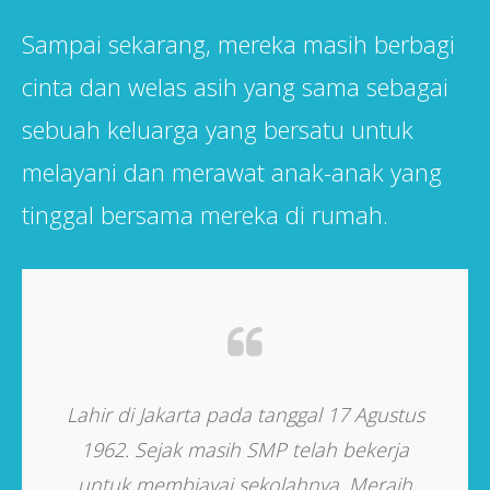
Sampai sekarang, mereka masih berbagi
cinta dan welas asih yang sama sebagai
sebuah keluarga yang bersatu untuk
melayani dan merawat anak-anak yang
tinggal bersama mereka di rumah.
Minat
Lahir di Jakarta pada tanggal 17 Agustus
Lahi
ia
1962. Sejak masih SMP telah bekerja
d
mulai
untuk membiayai sekolahnya. Meraih
pend