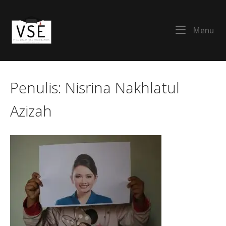
Skip
to
Home
content
Me
Menu
Penulis:
Nisrina Nakhlatul
Azizah