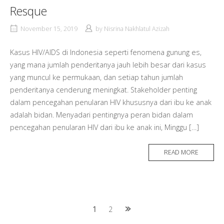
Resque
November 15, 2019
by
Nisrina Nakhlatul Azizah
Kasus HIV/AIDS di Indonesia seperti fenomena gunung es,
yang mana jumlah penderitanya jauh lebih besar dari kasus
yang muncul ke permukaan, dan setiap tahun jumlah
penderitanya cenderung meningkat. Stakeholder penting
dalam pencegahan penularan HIV khususnya dari ibu ke anak
adalah bidan. Menyadari pentingnya peran bidan dalam
pencegahan penularan HIV dari ibu ke anak ini, Minggu […]
READ MORE
Posts
1
2