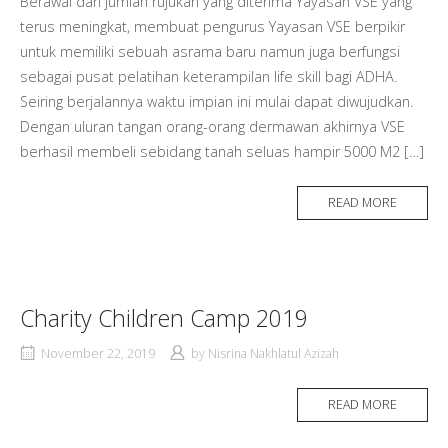
Berawal dari jumlah rujukan yang diterima Yayasan VSE yang
terus meningkat, membuat pengurus Yayasan VSE berpikir
untuk memiliki sebuah asrama baru namun juga berfungsi
sebagai pusat pelatihan keterampilan life skill bagi ADHA.
Seiring berjalannya waktu impian ini mulai dapat diwujudkan.
Dengan uluran tangan orang-orang dermawan akhirnya VSE
berhasil membeli sebidang tanah seluas hampir 5000 M2 […]
READ MORE
Charity Children Camp 2019
November 22, 2019
by
Nisrina Nakhlatul Azizah
READ MORE