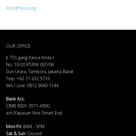
WordPress.org
OUR OFFICE
Jl. TSS gang Panca Krida I
No. 10/20 RT/RW 007/04
Duri Utara, Tambora, Jakarta Barat
Telp. +62 21 632 5733
WA / Line: 0812 9040 1144
Bank Acc.
CIMB 8001-3571-4900
a/n (Yayasan Vina Smart Era)
Mon-Fri:
8AM - 5PM
Sat & Sun
:
Closed