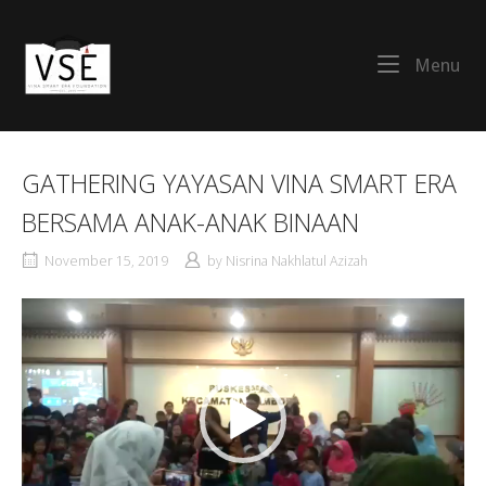
Skip
to
Home
content
Me
Menu
GATHERING YAYASAN VINA SMART ERA
BERSAMA ANAK-ANAK BINAAN
November 15, 2019
by
Nisrina Nakhlatul Azizah
Pemutar
Video